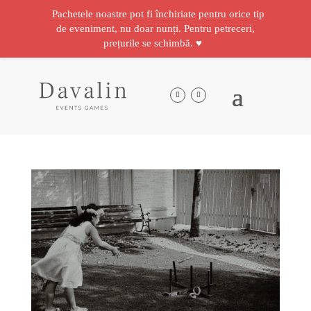
Pachetele noastre pot fi închiriate pentru orice tip
de eveniment, nu doar nunți. Pentru petreceri,
prețurile se schimbă. ♥️