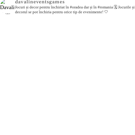
davalineventsgames
Jocuri și decor pentru închiriat în #oradea dar și în #romania 🗓️
Jocurile și
decorul se pot închiria pentru orice tip de evenimente! 🤍