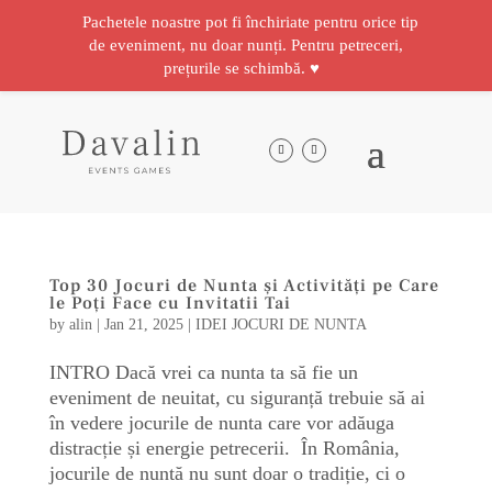
Pachetele noastre pot fi închiriate pentru orice tip
de eveniment, nu doar nunți. Pentru petreceri,
prețurile se schimbă. ♥️
Top 30 Jocuri de Nunta și Activități pe Care
le Poți Face cu Invitatii Tai
by
alin
|
Jan 21, 2025
|
IDEI JOCURI DE NUNTA
INTRO Dacă vrei ca nunta ta să fie un
eveniment de neuitat, cu siguranță trebuie să ai
în vedere jocurile de nunta care vor adăuga
distracție și energie petrecerii. În România,
jocurile de nuntă nu sunt doar o tradiție, ci o